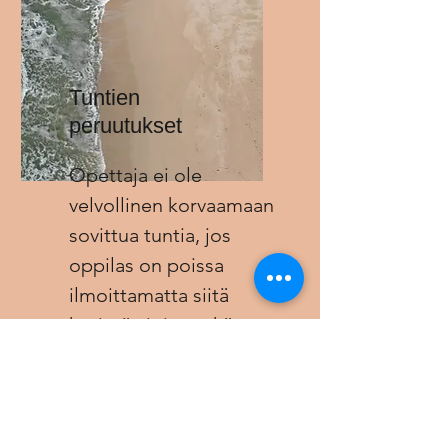
Tuntien
peruutukset
Opettaja ei ole
velvollinen korvaamaan
sovittua tuntia, jos
oppilas on poissa
ilmoittamatta siitä
hyvissä ajoin etukäteen
(mielellään viimeistään
vuorokautta ennen
sovittua aikaa).
Opettajan ollessa