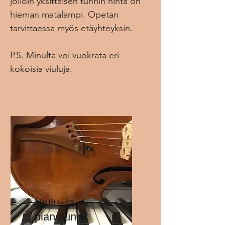
jolloin yksittäisen tunnin hinta on
hieman matalampi. Opetan
tarvittaessa myös etäyhteyksin.
P.S. Minulta voi vuokrata eri
kokoisia viuluja.
Viulu- ja
pianotunnit