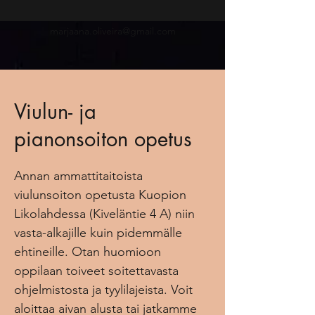
marjaana.oliveira@gmail.com
Viulun- ja
pianonsoiton opetus
Annan ammattitaitoista
viulunsoiton opetusta Kuopion
Likolahdessa (Kiveläntie 4 A) niin
vasta-alkajille kuin pidemmälle
ehtineille. Otan huomioon
oppilaan toiveet soitettavasta
ohjelmistosta ja tyylilajeista. Voit
aloittaa aivan alusta tai jatkamme