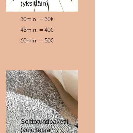
(yksittäin)
30min. = 30€
45min. = 40€
60min. = 50€
Soittotuntipaketit
(veloitetaan