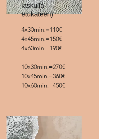
laskulla
etukäteen)
4x30min.=110€
4x45min.=150€
4x60min.=190€
10x30min.=270€
10x45min.=360€
10x60min.=450€